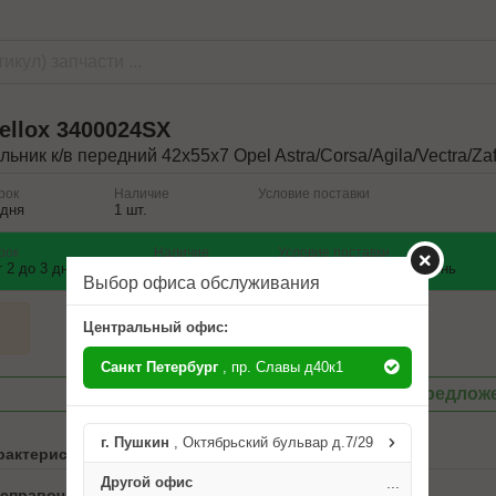
ellox
3400024SX
льник к/в передний 42x55x7 Opel Astra/Corsa/Agila/Vectra/Zaf
рок
Наличие
Условие поставки
 дня
1 шт.
рок
Наличие
Условие поставки
т 2 до 3 дней
1 шт.
Заказ на следующий день
Выбор офиса обслуживания
Центральный офис:
Санкт Петербург
, пр. Славы д40к1
Посмотреть другие предлож
г. Пушкин
, Октябрьский бульвар д.7/29
рактеристики
Другой офис
...
 справочника ABCP