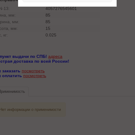
N-13:
4057276545601
ина, мм:
85
рина, мм:
85
сота, мм:
15
, кг:
0.025
 пункт выдачи по СПБ!
адреса
страя доставка по всей России!
к заказать
посмотреть
к оплатить
посмотреть
Применимость
Нет информации о применимости