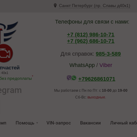
Санкт Петербург (пр. Славы д40к1)
Телефоны для связи с нами:
+7 (812) 986-10-71
+7 (962) 686-10-71
Для справок:
985-3-589
WhatsApp
/
Viber
пчастей
 40к1
*
 без предоплаты
+79626861071
egram
Мы работаем с Пн по Пт: с
10-00
до
19-00
Сб-Вс:
выходные.
амп
Помощь
VIN-запрос
Вакансии
Личный каб