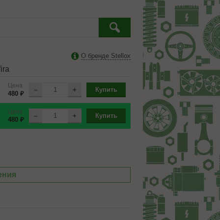
О бренде Stellox
ira
Цена
–
+
Купить
480 ₽
Цена
–
+
Купить
480 ₽
ения