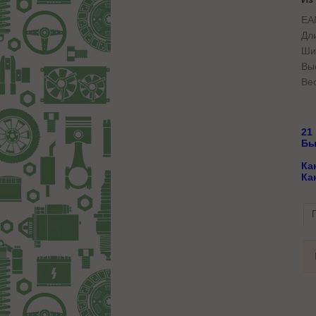
EA
Дл
Ши
Вы
Вес
21
Бы
Ка
Ка