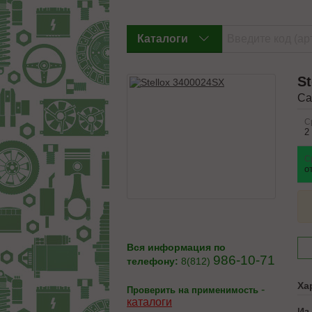
Каталоги
St
Са
С
2
С
о
Вся информация по
986-10-71
телефону:
8(812)
Ха
-
Проверить на применимость
каталоги
Из