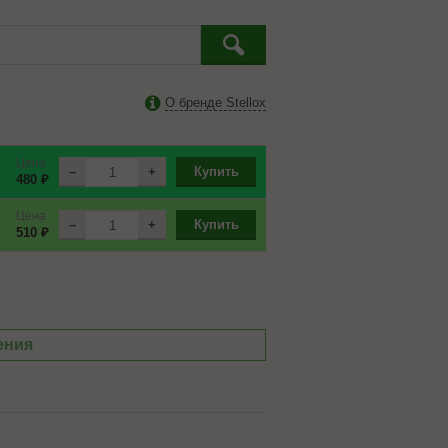
О бренде Stellox
Цена
–
+
Купить
480 ₽
Цена
–
+
Купить
510 ₽
ения