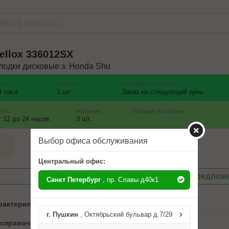
ellox
336012SX
лодки дисковые з. Honda Shu
рок
Наличие
Условие поставки
4 часа
1 шт.
Заказ на следующий день
рок
Наличие
Условие поставки
т 12 до 24 часов
3 шт.
Выбор офиса обслуживания
Центральный офис:
Посмотреть другие предлож
Санкт Петербург
, пр. Славы д40к1
рактеристики
г. Пушкин
, Октябрьский бульвар д.7/29
 справочника ABCP