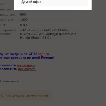
Другой офис
...
N-13:
4057276156883
ина, мм:
800
рина, мм:
800
сота, мм:
1000
, кг:
0.806
сширенное
=325 12=D5066M-01=D5056M-
исание:
01=Y05-559WK !колодки дисковые з.
Honda Shuttle 94-01
 пункт выдачи по СПБ!
адреса
страя доставка по всей России!
к заказать
посмотреть
к оплатить
посмотреть
Применимость
Нет информации о применимости