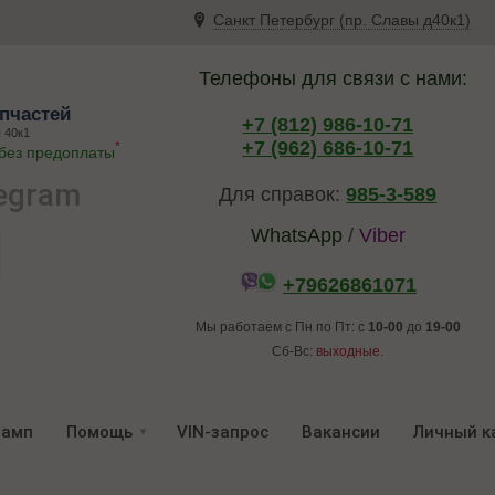
Санкт Петербург (пр. Славы д40к1)
Телефоны для связи с нами:
пчастей
+7 (812) 986-10-71
 40к1
+7 (962) 686-10-71
*
 без предоплаты
egram
Для справок:
985-3-589
WhatsApp
/
Viber
+79626861071
Мы работаем с Пн по Пт: с
10-00
до
19-00
Сб-Вс:
выходные.
ламп
Помощь
VIN-запрос
Вакансии
Личный к