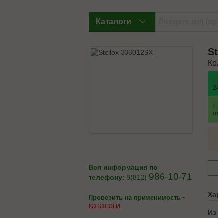
Каталоги
St
Ко
С
2
С
о
Вся информация по
986-10-71
телефону:
8(812)
Ха
-
Проверить на применимость
каталоги
Из