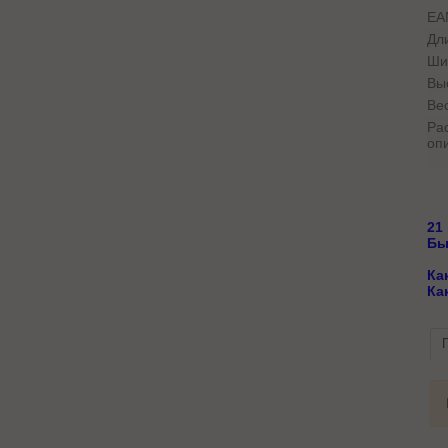
EA
Дл
Ши
Вы
Вес
Ра
оп
21
Бы
Ка
Ка