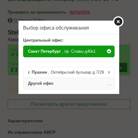
-
каталоги
Проверить на применимость
О бренде Stellox
Выбор офиса обслуживания
Stellox
32120028SX
Амортизатор зад.газ Audi 80/90 ex Quatt
Центральный офис:
Срок
Наличие
Условие поставки
Санкт Петербург
, пр. Славы д40к1
от 12 до 24 часов
1 шт.
Цена
–
+
Купить
2 170 ₽
г. Пушкин
, Октябрьский бульвар д.7/29
Другой офис
...
Посмотреть другие предложения
Характеристики
Из справочника ABCP