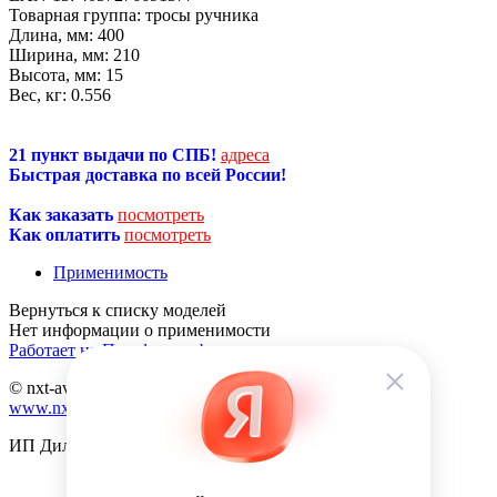
Товарная группа:
тросы ручника
Длина, мм:
400
Ширина, мм:
210
Высота, мм:
15
Вес, кг:
0.556
21 пункт выдачи по СПБ!
адреса
Быстрая доставка по всей России!
Как заказать
посмотреть
Как оплатить
посмотреть
Применимость
Нет информации о применимости
Работает на Платформе abcp.ru
© nxt-avto.ru 2012 - 2026
www.nxt-avto.ru
ИП Диланчян Т.Л.