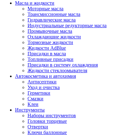
Масла и жидкости
Моторные масла
Трансмиссионные масла
Гидравлические масла
Индустриальные редукторные масла
Промывочные масла
Охлаждающие жидкости
Тормозные жидкости
Жидкости AdBlue
Присадки в масла
Топливные присадки
Присадки в систему охлаждения
Жидкости стеклоомывателя
Автокосметика и автохимия
Антисептики
Уход и очистка
Герметики
Смазки
Клеи
Инструменты
Наборы инструментов
Головки торцевые
Отвертки
Ключи баллонные