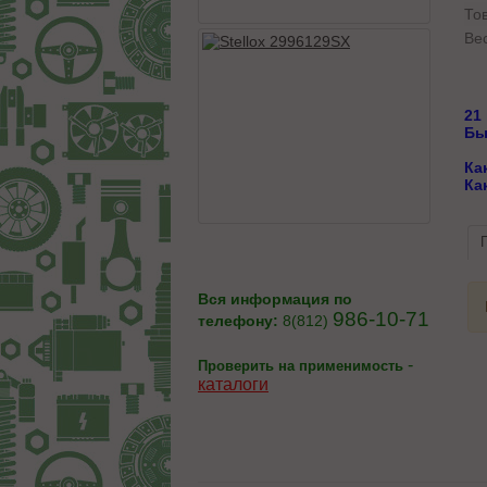
То
Вес
21
Бы
Ка
Ка
Вся информация по
986-10-71
телефону:
8(812)
-
Проверить на применимость
каталоги