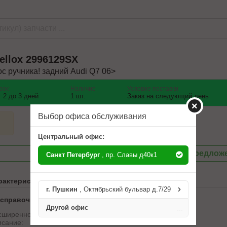
ellox
2996129SX
ос ручника! задний Audi Q7 06>
рок
Наличие
Условие поставки
т 2 до 3 дней
1 шт.
Заказ на следующий день
Выбор офиса обслуживания
Центральный офис:
Посмотреть другие предлож
Санкт Петербург
, пр. Славы д40к1
рактеристики
г. Пушкин
, Октябрьский бульвар д.7/29
 справочника ABCP
Другой офис
...
сширенное
трос ручника! задний Audi Q7
исание:
06>