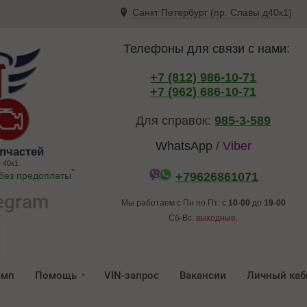
Санкт Петербург (пр. Славы д40к1)
Телефоны для связи с нами:
+7 (812) 986-10-71
+7 (962) 686-10-71
Для справок:
985-3-589
WhatsApp
/
Viber
пчастей
 40к1
*
 без предоплаты
+79626861071
egram
Мы работаем с Пн по Пт: с
10-00
до
19-00
Сб-Вс:
выходные.
амп
Помощь
VIN-запрос
Вакансии
Личный каб