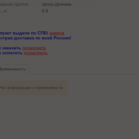
варная группа:
тросы ручника
, кг:
0.8
 пункт выдачи по СПБ!
адреса
страя доставка по всей России!
к заказать
посмотреть
к оплатить
посмотреть
Применимость
Нет информации о применимости