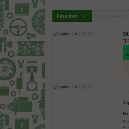
Каталоги
St
тр
С
о
Ха
Из
Ра
оп