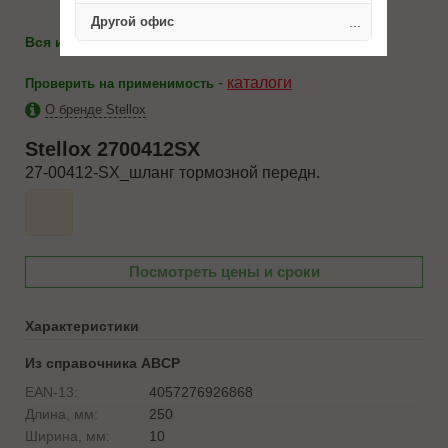
Другой офис
...
986-10-71
Вся информация по телефону:
8(812)
-
каталоги
Проверить на применимость
О бренде Stellox
Stellox
2700412SX
27-00412-SX_шланг тормозной передн.
Посмотреть цены и сроки
Характеристики
Из справочника ABCP
EAN-13:
4057276926868
Длина, мм:
250
Ширина, мм:
10