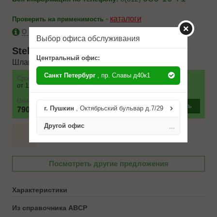
-
каталоги
Проверить на применимость
О бренде Stellox
Выбор офиса обслуживания
Stellox
2700216SX
Центральный офис:
Шланг тормозной перед. правый L=615 Nis
Санкт Петербург
, пр. Славы д40к1
Срок
Наличие
Условие поставки
от 12 до 24 часов
1 шт.
Цена
–
+
Купить
г. Пушкин
, Октябрьский бульвар д.7/29
790 ₽
Другой офис
...
Посмотреть другие предложения
Характеристики
Из справочника ABCP