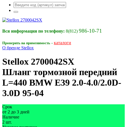
986-10-71
Вся информация по телефону:
8(812)
-
каталоги
Проверить на применимость
О бренде Stellox
Stellox
2700042SX
Шланг тормозной передний
L=440 BMW E39 2.0-4.0/2.0D-
3.0D 95-04
Срок
от 2 до 3 дней
Наличие
2 шт.