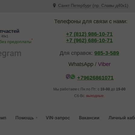
Санкт Петербург (пр. Славы д40к1)
Телефоны для связи с нами:
пчастей
+7 (812) 986-10-71
 40к1
+7 (962) 686-10-71
*
 без предоплаты
egram
Для справок:
985-3-589
WhatsApp
/
Viber
+79626861071
Мы работаем с Пн по Пт: с
10-00
до
19-00
Сб-Вс:
выходные.
амп
Помощь
VIN-запрос
Вакансии
Личный каб