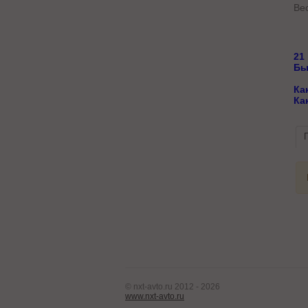
Вес
21
Бы
Ка
Ка
© nxt-avto.ru 2012 - 2026
www.nxt-avto.ru