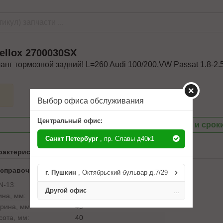
ellox
2700030SX
анг тормозной задний! L=260 Audi 100/200,VW Passat 1.8-2.
Выбор офиса обслуживания
Центральный офис:
Посмотреть цены и срок
Санкт Петербург
, пр. Славы д40к1
рактеристики
 справочника ABCP
г. Пушкин
, Октябрьский бульвар д.7/29
N-13:
4057276570023
Другой офис
...
ина, мм:
210
рина, мм:
40
сота, мм:
40