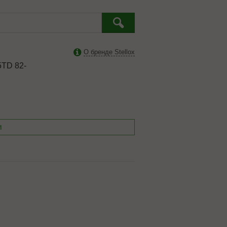
О бренде Stellox
5TD 82-
и