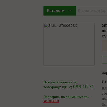
Каталоги
St
шл
89
Ха
Из
Вся информация по
986-10-71
телефону:
8(812)
EA
Дл
-
Проверить на применимость
Ши
каталоги
Вы