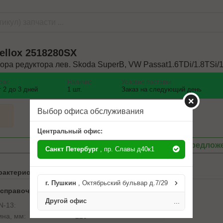
ellox
2518280SX
ора редуктора лев. Skoda SuperB, VW Passat1.6TDi/1.8TSi/1
рок
Наличие
Условие поставки
т 2 до 3 дней
1 шт.
Заказ на следующий день
Выбор офиса обслуживания
Центральный офис:
Посмотреть другие предлож
Санкт Петербург
, пр. Славы д40к1
рактеристики
г. Пушкин
, Октябрьский бульвар д.7/29
 справочника ABCP
Другой офис
...
N-13:
4057276592872
ина, мм:
220