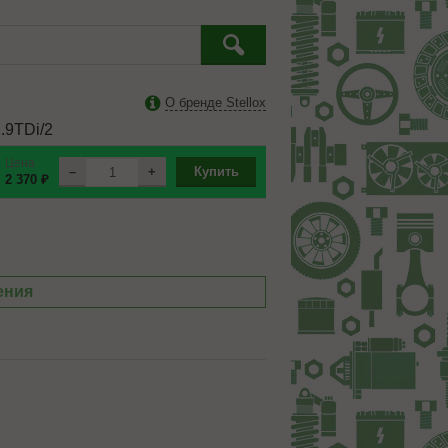
О бренде Stellox
.9TDi/2
Цена
–
+
Купить
2 370 ₽
ения