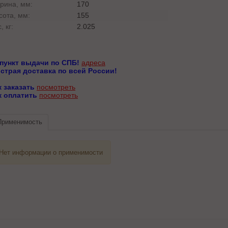
рина, мм:
170
сота, мм:
155
, кг:
2.025
 пункт выдачи по СПБ!
адреса
страя доставка по всей России!
к заказать
посмотреть
к оплатить
посмотреть
Применимость
Нет информации о применимости