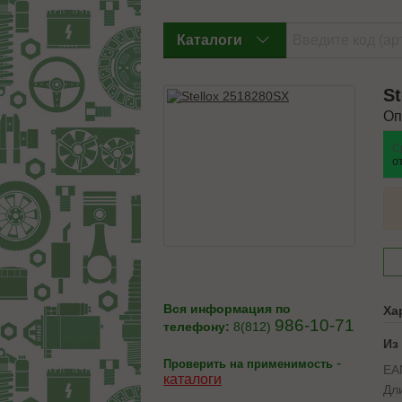
Каталоги
St
Оп
С
о
Вся информация по
Ха
986-10-71
телефону:
8(812)
Из
-
Проверить на применимость
EA
каталоги
Дл