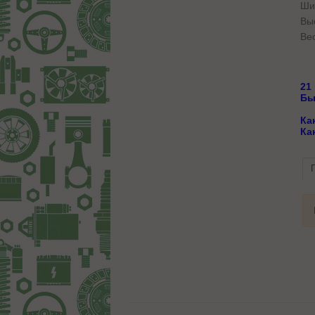
Ши
Вы
Вес
21
Бы
Ка
Ка