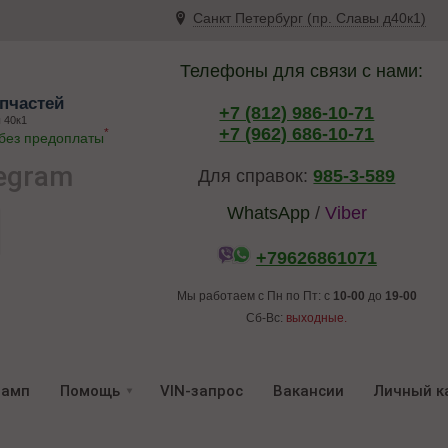
Санкт Петербург (пр. Славы д40к1)
Телефоны для связи с нами:
пчастей
+7 (812) 986-10-71
 40к1
+7 (962) 686-10-71
*
 без предоплаты
egram
Для справок:
985-3-589
WhatsApp
/
Viber
+79626861071
Мы работаем с Пн по Пт: с
10-00
до
19-00
Сб-Вс:
выходные.
ламп
Помощь
VIN-запрос
Вакансии
Личный к