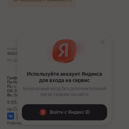
Нет информации о применимости
© nxt-avto.ru 2012 - 2026
www.nxt-avto.ru
ИП Диланчян Т.Л.
График работы:
Пн-Чт:
с 10:00 до 19:00
Пт:
с 10:00 до 18:00
Сб:
Выходной
Вс:
Выходной
8 (812) 986-10-71
пр.Славы д. 40, к. 1
Работает на Платформе abcp.ru