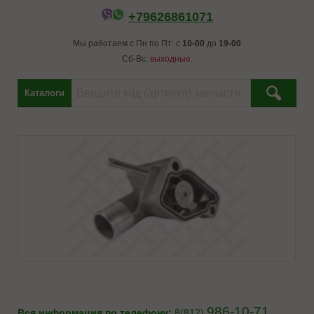
+79626861071
Мы работаем с Пн по Пт: с
10-00
до
19-00
Сб-Вс:
выходные.
Каталоги
986-10-71
Вся информация по телефону:
8(812)