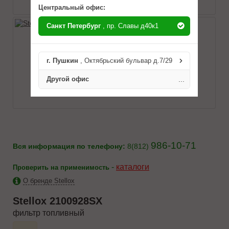
Центральный офис:
Санкт Петербург
, пр. Славы д40к1
г. Пушкин
, Октябрьский бульвар д.7/29
Другой офис
...
986-10-71
Вся информация по телефону:
8(812)
-
каталоги
Проверить на применимость
О бренде Stellox
Stellox
2100928SX
фильтр топливный