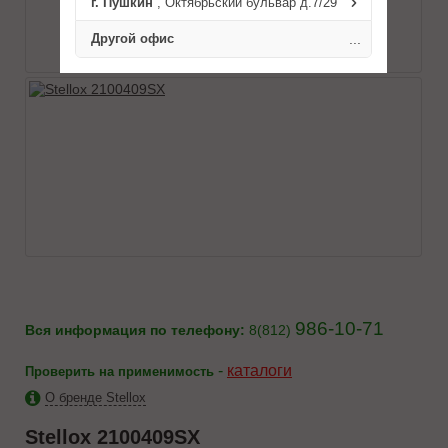
г. Пушкин
, Октябрьский бульвар д.7/29
Другой офис
...
986-10-71
Вся информация по телефону:
8(812)
-
каталоги
Проверить на применимость
О бренде Stellox
Stellox
2100409SX