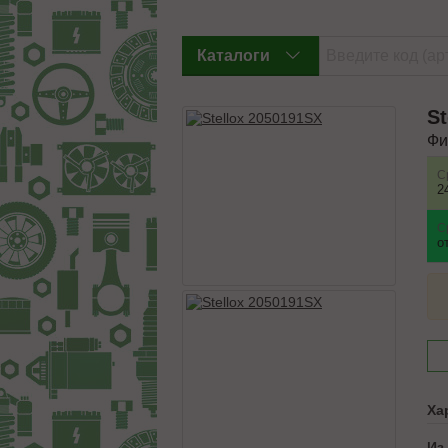
Каталоги
St
Фи
С
2
С
о
Ха
Из