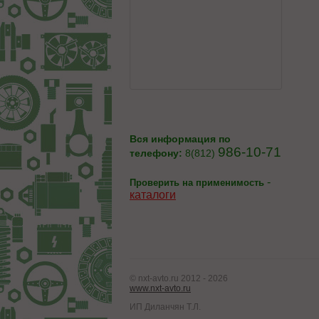
Вся информация по
986-10-71
телефону:
8(812)
-
Проверить на применимость
каталоги
© nxt-avto.ru 2012 - 2026
www.nxt-avto.ru
ИП Диланчян Т.Л.