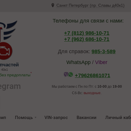
Санкт Петербург (пр. Славы д40к1)
Телефоны для связи с нами:
+7 (812) 986-10-71
+7 (962) 686-10-71
Для справок:
985-3-589
WhatsApp
/
Viber
пчастей
 40к1
*
 без предоплаты
+79626861071
egram
Мы работаем с Пн по Пт: с
10-00
до
19-00
Сб-Вс:
выходные.
амп
Помощь
VIN-запрос
Вакансии
Личный каб