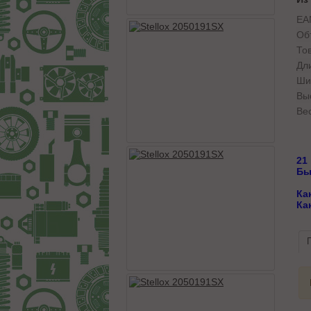
EA
Об
То
Дл
Ши
Вы
Вес
21
Бы
Ка
Ка