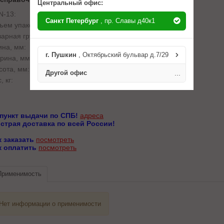
Центральный офис:
N-13:
4057276135451
Санкт Петербург
, пр. Славы д40к1
ъем упаковки, л:
0.7
варная группа:
масляные фильтры
ина, мм:
100
г. Пушкин
, Октябрьский бульвар д.7/29
рина, мм:
100
сота, мм:
70
Другой офис
...
, кг:
0.125
 пункт выдачи по СПБ!
адреса
страя доставка по всей России!
к заказать
посмотреть
к оплатить
посмотреть
Применимость
Нет информации о применимости