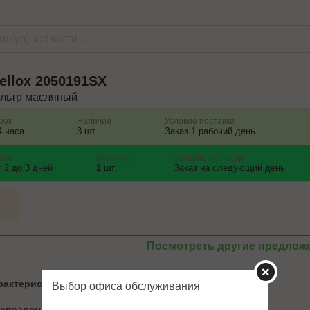
ellox
2050191SX
льтр масляный
рок
Наличие
Условие поставки
4 часа
3 шт.
Заказ 1 рабочий день
рок
Наличие
Условие поставки
т 2 до 3 дней
1 шт.
Заказ на следующий день
Посмотреть другие предлож
рактеристики
Выбор офиса обслуживания
 справочника ABCP