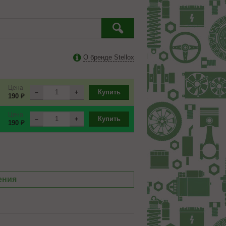
О бренде Stellox
Цена
–
+
Купить
190 ₽
Цена
–
+
Купить
190 ₽
ения