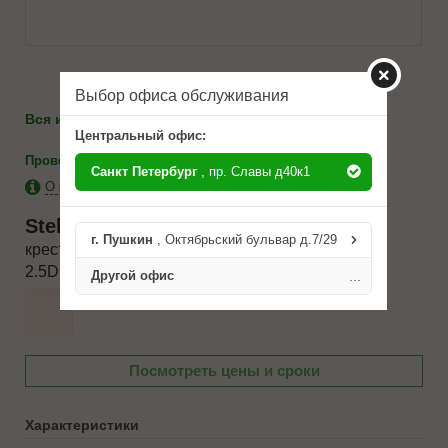
Выбор офиса обслуживания
986-10-71
Вся информация по телефону:
8(812)
Центральный офис:
-
каталоги
Проверить на применимость
Санкт Петербург
, пр. Славы д40к1
О бренде Stellox
Stellox
2036038SX
г. Пушкин
, Октябрьский бульвар д.7/29
крестовина кардана !D25xL76.80 Mitsubishi L200
2.5DiD 06>
Другой офис
...
Посмотреть цены и сроки
Характеристики