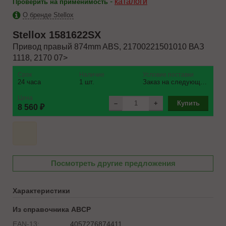
-
каталоги
Проверить на применимость
О бренде Stellox
Stellox
1581622SX
Привод правый 874mm ABS, 21700221501010 ВАЗ
1118, 2170 07>
Срок
Наличие
Условие поставки
24 часа
1 шт.
Заказ на следующий день
Цена
–
+
Купить
8 560 ₽
Посмотреть другие предложения
Характеристики
Из справочника ABCP
EAN-13:
4057276874411