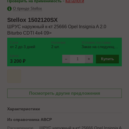
-
каталоги
Проверить на применимость
О бренде Stellox
Stellox
1502120SX
ШРУС наружный к-кт 25666 Opel Insignia A 2.0
Biturbo CDTI 4x4 09>
Срок
Наличие
Условие поставки
от 2 до 3 дней
2 шт.
Заказ на следующий день
Цена
–
+
Купить
3 200 ₽
Посмотреть другие предложения
Характеристики
Из справочника ABCP
Расширенное
ШРУС наружный к-кт! 25666 Opel Insignia A