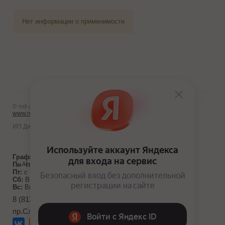
Нет информации о применимости
© nxt-avto.ru 2012 - 2026
www.nxt-avto.ru
ИП Диланчян Т.Л.
График работы:
Пн-Чт:
с 10:00 до 19:00
Пт:
с 10:00 до 18:00
Сб:
Выходной
Вс:
Выходной
8 (812) 986-10-71
пр.Славы д. 40, к. 1