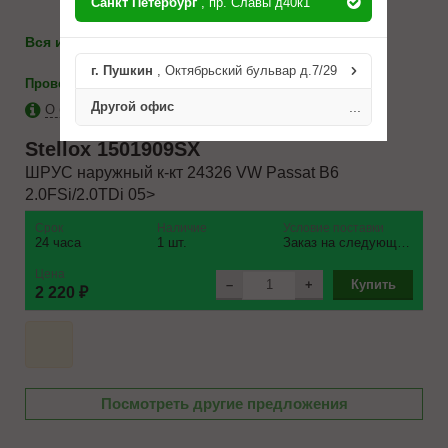
Санкт Петербург
, пр. Славы д40к1
986-10-71
Вся информация по телефону:
8(812)
г. Пушкин
, Октябрьский бульвар д.7/29
-
каталоги
Проверить на применимость
Другой офис
...
О бренде Stellox
Stellox
1501909SX
ШРУС наружный к-кт 24326 VW Passat B6
2.0FSi/2.0TDi 05>
Срок
Наличие
Условие поставки
24 часа
1 шт.
Заказ на следующий день
Цена
–
+
Купить
2 220 ₽
Посмотреть другие предложения