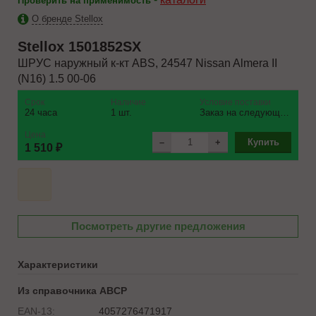
Проверить на применимость
О бренде Stellox
Stellox
1501852SX
ШРУС наружный к-кт ABS, 24547 Nissan Almera II
(N16) 1.5 00-06
Срок
Наличие
Условие поставки
24 часа
1 шт.
Заказ на следующий день
Цена
–
+
Купить
1 510 ₽
Посмотреть другие предложения
Характеристики
Из справочника ABCP
EAN-13:
4057276471917