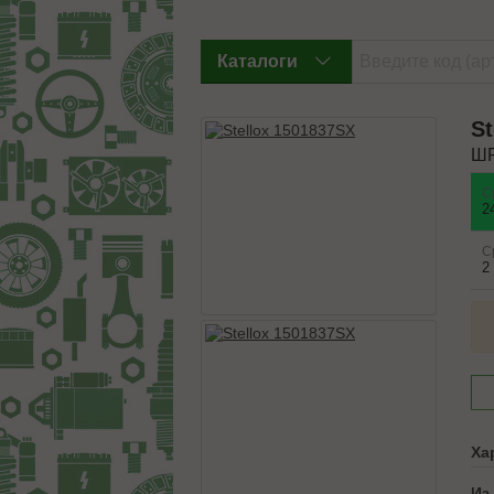
Каталоги
St
ШР
С
2
С
2
Ха
Из