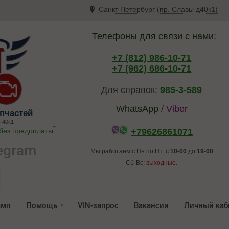
Санкт Петербург (пр. Славы д40к1)
Телефоны для связи с нами:
+7 (812) 986-10-71
+7 (962) 686-10-71
Для справок:
985-3-589
WhatsApp
/
Viber
пчастей
 40к1
*
 без предоплаты
+79626861071
egram
Мы работаем с Пн по Пт: с
10-00
до
19-00
Сб-Вс:
выходные.
амп
Помощь
VIN-запрос
Вакансии
Личный каб