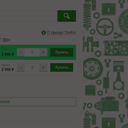
О бренде Stellox
T 00>
Цена
–
+
Купить
2 940 ₽
Цена
–
+
Купить
2 940 ₽
ения