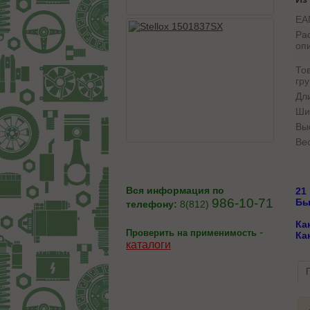
EA
Ра
оп
То
гру
Дл
Ши
Вы
Вес
Вся информация по
21
986-10-71
Бы
телефону:
8(812)
Ка
-
Проверить на применимость
Ка
каталоги