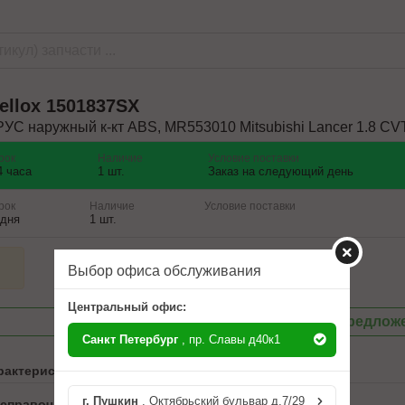
ellox
1501837SX
УС наружный к-кт ABS, MR553010 Mitsubishi Lancer 1.8 CV
рок
Наличие
Условие поставки
4 часа
1 шт.
Заказ на следующий день
рок
Наличие
Условие поставки
 дня
1 шт.
Выбор офиса обслуживания
Центральный офис:
Посмотреть другие предлож
Санкт Петербург
, пр. Славы д40к1
рактеристики
г. Пушкин
, Октябрьский бульвар д.7/29
 справочника ABCP