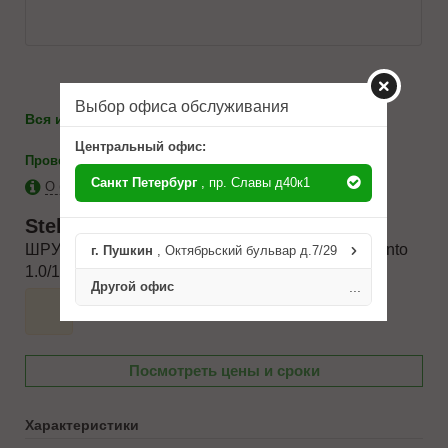
Выбор офиса обслуживания
986-10-71
Вся информация по телефону:
8(812)
Центральный офис:
-
каталоги
Проверить на применимость
Санкт Петербург
, пр. Славы д40к1
О бренде Stellox
Stellox
1501795SX
ШРУС наружный к-кт! ABS, 4950007010 Kia Picanto
г. Пушкин
, Октябрьский бульвар д.7/29
1.0/1.1/1.1CRDi 04>
Другой офис
...
Посмотреть цены и сроки
Характеристики