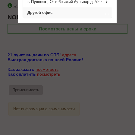
г. Пушкин
, Октябрьский бульвар д.7/29
О бренде NORPLAST
Другой офис
...
NORPLAST
NPA11C895300CM
Посмотреть цены и сроки
21 пункт выдачи по СПБ!
адреса
Быстрая доставка по всей России!
Как заказать
посмотреть
Как оплатить
посмотреть
Применимость
Нет информации о применимости