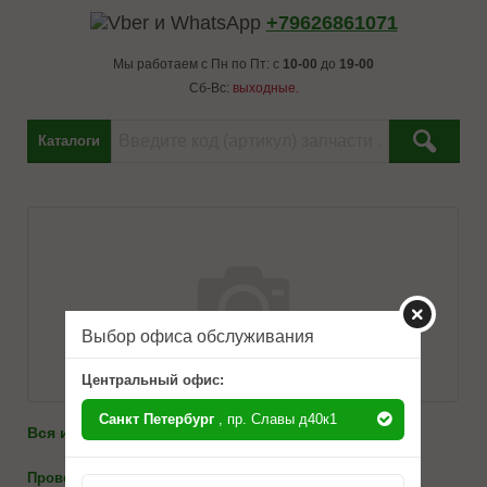
+79626861071
Мы работаем с Пн по Пт: с
10-00
до
19-00
Сб-Вс:
выходные.
Каталоги
Выбор офиса обслуживания
Центральный офис:
Санкт Петербург
, пр. Славы д40к1
986-10-71
Вся информация по телефону:
8(812)
-
каталоги
Проверить на применимость