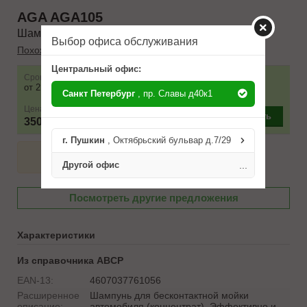
AGA
AGA105
Шампунь автомобильный
Выбор офиса обслуживания
Похожие товары
Центральный офис:
Срок
Наличие
Условие поставки
от 2 до 3 дней
20 шт.
Санкт Петербург
, пр. Славы д40к1
Цена
–
+
Купить
350 ₽
г. Пушкин
, Октябрьский бульвар д.7/29
Другой офис
...
Посмотреть другие предложения
Характеристики
Из справочника ABCP
EAN-13:
4607037761056
Расширенное
Шампунь для бесконтактной мойки
описание:
автомобиля (концентрат). Эффективно и