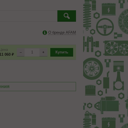
О бренде AFAM
Цена
–
+
Купить
11 060 ₽
ения