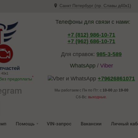
Санкт Петербург (пр. Славы д40к1)
Телефоны для связи с нами:
+7 (812) 986-10-71
+7 (962) 686-10-71
Для справок:
985-3-589
WhatsApp
/
Viber
пчастей
 40к1
*
+79626861071
 без предоплаты
egram
Мы работаем с Пн по Пт: с
10-00
до
19-00
Сб-Вс:
выходные.
амп
Помощь
VIN-запрос
Вакансии
Личный каб