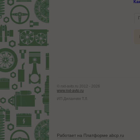
Ка
© nxt-avto.ru 2012 - 2026
www.nxt-avto.ru
ИП Диланчян Т.Л.
Работает на Платформе abcp.ru