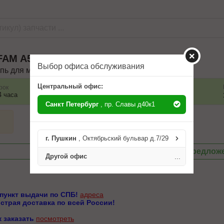
FAM
A530XSR2G120L
Выбор офиса обслуживания
пь для мототехники
Центральный офис:
рок
Наличие
Условие поставки
4 часа
10 шт.
Санкт Петербург
, пр. Славы д40к1
г. Пушкин
, Октябрьский бульвар д.7/29
Посмотреть другие предлож
Другой офис
...
 пункт выдачи по СПБ!
адреса
страя доставка по всей России!
к заказать
посмотреть