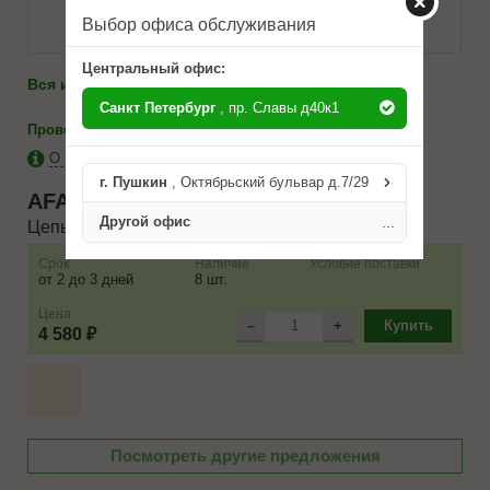
Выбор офиса обслуживания
Центральный офис:
986-10-71
Вся информация по телефону:
8(812)
Санкт Петербург
, пр. Славы д40к1
-
каталоги
Проверить на применимость
О бренде AFAM
г. Пушкин
, Октябрьский бульвар д.7/29
AFAM
A428MXG130L
Другой офис
...
Цепь для мототехники
Срок
Наличие
Условие поставки
от 2 до 3 дней
8 шт.
Цена
–
+
Купить
4 580 ₽
Посмотреть другие предложения