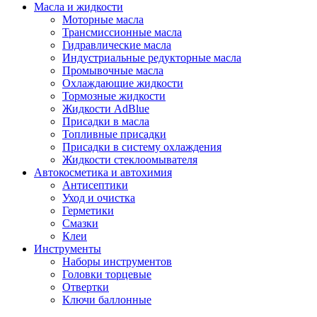
Масла и жидкости
Моторные масла
Трансмиссионные масла
Гидравлические масла
Индустриальные редукторные масла
Промывочные масла
Охлаждающие жидкости
Тормозные жидкости
Жидкости AdBlue
Присадки в масла
Топливные присадки
Присадки в систему охлаждения
Жидкости стеклоомывателя
Автокосметика и автохимия
Антисептики
Уход и очистка
Герметики
Смазки
Клеи
Инструменты
Наборы инструментов
Головки торцевые
Отвертки
Ключи баллонные