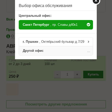
Выбор офиса обслуживания
Центральный офис:
986-10-71
Вся информация по телефону:
8(812)
Санкт Петербург
, пр. Славы д40к1
-
каталоги
Проверить на применимость
О бренде ABRO
г. Пушкин
, Октябрьский бульвар д.7/29
ABRO
TL371RWM
Другой офис
...
Клей
Срок
Наличие
Условие поставки
от 2 до 3 дней
100 шт.
Цена
–
+
Купить
250 ₽
Посмотреть другие предложения