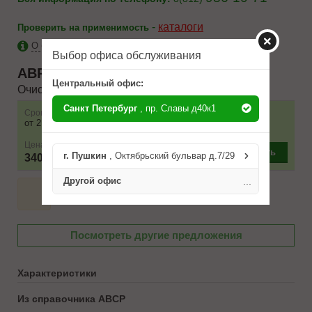
-
каталоги
Проверить на применимость
О бренде ABRO
Выбор офиса обслуживания
ABRO
SR200CHRW
Центральный офис:
Очиститель кузова
Санкт Петербург
, пр. Славы д40к1
Срок
Наличие
Условие поставки
от 2 до 3 дней
1 шт.
Цена
–
+
Купить
г. Пушкин
, Октябрьский бульвар д.7/29
340 ₽
Другой офис
...
Посмотреть другие предложения
Характеристики
Из справочника ABCP