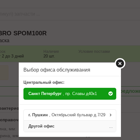
BRO
SPOM100R
аска
рок
Наличие
Условие поставки
т 2 до 3 дней
20 шт.
Выбор офиса обслуживания
Центральный офис:
Посмотреть другие предлож
Санкт Петербург
, пр. Славы д40к1
рактеристики
г. Пушкин
, Октябрьский бульвар д.7/29
 справочника ABCP
Другой офис
...
ина, мм:
200
рина, мм:
60