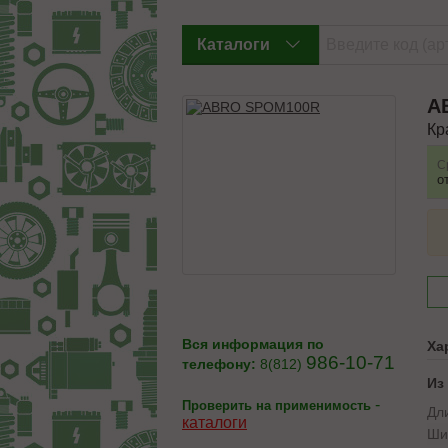
Каталоги
A
Кр
С
о
Вся информация по
Ха
986-10-71
телефону:
8(812)
Из
-
Проверить на применимость
Дл
каталоги
Ши