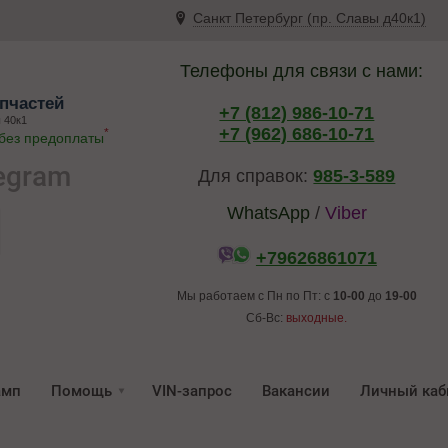
Санкт Петербург (пр. Славы д40к1)
Телефоны для связи с нами:
пчастей
+7 (812) 986-10-71
 40к1
+7 (962) 686-10-71
*
 без предоплаты
egram
Для справок:
985-3-589
WhatsApp
/
Viber
+79626861071
Мы работаем с Пн по Пт: с
10-00
до
19-00
Сб-Вс:
выходные.
амп
Помощь
VIN-запрос
Вакансии
Личный каб