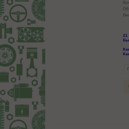
Вы
Об
Вес
21
Бы
Ка
Ка