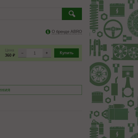
О бренде ABRO
Цена
–
+
Купить
360 ₽
ения