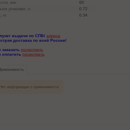
сота, мм:
60
ъем упаковки, л:
0.72
, кг:
0.34
 пункт выдачи по СПБ!
адреса
страя доставка по всей России!
к заказать
посмотреть
к оплатить
посмотреть
Применимость
Нет информации о применимости