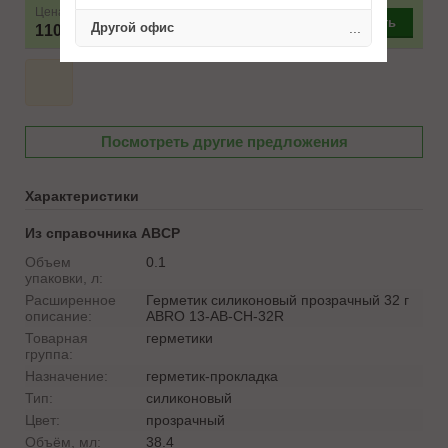
Цена
–
+
Купить
Другой офис
...
110 ₽
Посмотреть другие предложения
Характеристики
Из справочника ABCP
Объем
0.1
упаковки, л:
Расширенное
Герметик силиконовый прозрачный 32 г
описание:
ABRO 13-AB-CH-32R
Товарная
герметики
группа:
Назначение:
герметик-прокладка
Тип:
силиконовый
Цвет:
прозрачный
Объём, мл:
38.4