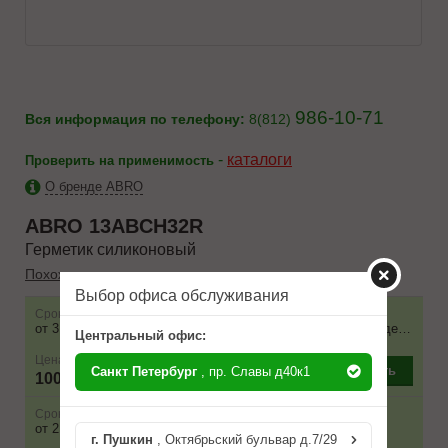
986-10-71
Вся информация по телефону:
8(812)
-
каталоги
Проверить на применимость
О бренде ABRO
ABRO
13ABCH32R
Герметик силиконовый
Похожие товары
Выбор офиса обслуживания
Срок
Наличие
Условие поставки
от 3 до 4 дней
600 шт.
Поставка 1 раб. день, при заказе до 16.00
Центральный офис:
Цена
–
+
Купить
Санкт Петербург
, пр. Славы д40к1
100 ₽
Срок
Наличие
Условие поставки
от 2 до 3 дней
40 шт.
г. Пушкин
, Октябрьский бульвар д.7/29