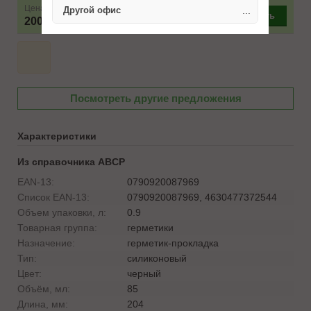
Цена
Другой офис
...
–
+
Купить
200 ₽
Посмотреть другие предложения
Характеристики
Из справочника ABCP
EAN-13:
0790920087969
Список EAN-13:
0790920087969, 4630477372544
Объем упаковки, л:
0.9
Товарная группа:
герметики
Назначение:
герметик-прокладка
Тип:
силиконовый
Цвет:
черный
Объём, мл:
85
Длина, мм:
204