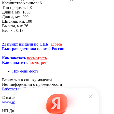
Количество клиньев:
6
Тип профиля:
PK
Длина, мм:
1853
Длина, мм:
290
Ширина, мм:
100
Высота, мм:
26
Вес, кг:
0.18
21 пункт выдачи по СПБ!
адреса
Быстрая доставка по всей России!
Как заказать
посмотреть
Как оплатить
посмотреть
Применимость
Нет информации о применимости
Работает на Платформе abcp.ru
© nxt-avto.ru 2012 - 2026
www.nxt-avto.ru
ИП Диланчян Т.Л.