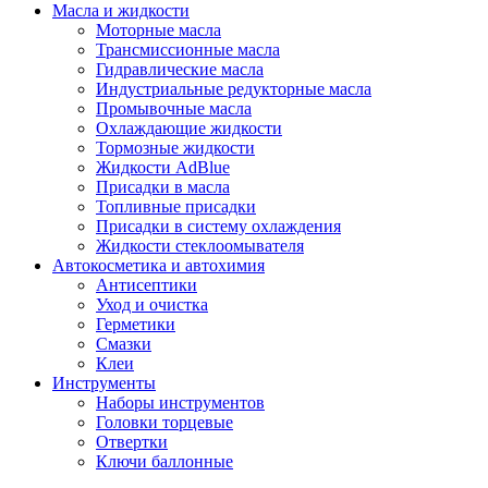
Масла и жидкости
Моторные масла
Трансмиссионные масла
Гидравлические масла
Индустриальные редукторные масла
Промывочные масла
Охлаждающие жидкости
Тормозные жидкости
Жидкости AdBlue
Присадки в масла
Топливные присадки
Присадки в систему охлаждения
Жидкости стеклоомывателя
Автокосметика и автохимия
Антисептики
Уход и очистка
Герметики
Смазки
Клеи
Инструменты
Наборы инструментов
Головки торцевые
Отвертки
Ключи баллонные