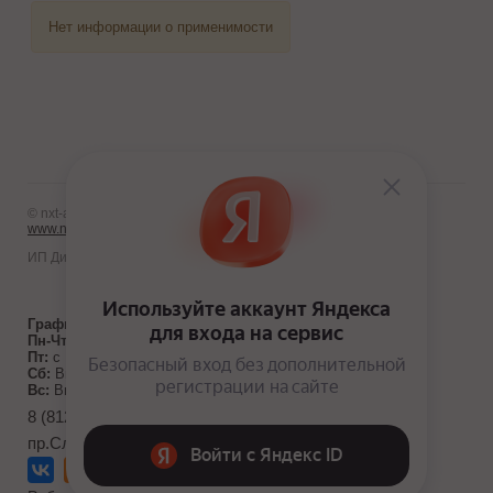
Нет информации о применимости
© nxt-avto.ru 2012 - 2026
www.nxt-avto.ru
ИП Диланчян Т.Л.
График работы:
Пн-Чт:
с 10:00 до 19:00
Пт:
с 10:00 до 18:00
Сб:
Выходной
Вс:
Выходной
8 (812) 986-10-71
пр.Славы д. 40, к. 1