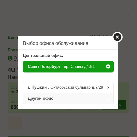
986-10-71
Вся информация по телефону:
8(812)
Выбор офиса обслуживания
-
каталоги
Проверить на применимость
Центральный офис:
О бренде 4U
Санкт Петербург
, пр. Славы д40к1
4U
VVA23000
Наконечник рулевой тяги
г. Пушкин
, Октябрьский бульвар д.7/29
Срок
Наличие
Условие поставки
от 2 до 3 дней
1 шт.
Другой офис
...
Цена
–
+
Купить
650 ₽