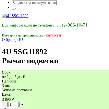
986-10-71
Вся информация по телефону:
8(812)
-
каталоги
Проверить на применимость
О бренде 4U
4U
SSG11892
Рычаг подвески
Срок
от 2 до 3 дней
Наличие
3 шт.
Условие поставки
Цена
3 890 ₽
–
+