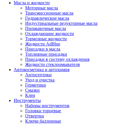
Масла и жидкости
Моторные масла
Трансмиссионные масла
Гидравлические масла
Индустриальные редукторные масла
Промывочные масла
Охлаждающие жидкости
Тормозные жидкости
Жидкости AdBlue
Присадки в масла
Топливные присадки
Присадки в систему охлаждения
Жидкости стеклоомывателя
Автокосметика и автохимия
Антисептики
Уход и очистка
Герметики
Смазки
Клеи
Инструменты
Наборы инструментов
Головки торцевые
Отвертки
Ключи баллонные