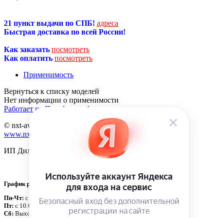
21 пункт выдачи по СПБ!
адреса
Быстрая доставка по всей России!
Как заказать
посмотреть
Как оплатить
посмотреть
Применимость
Нет информации о применимости
Работает на Платформе abcp.ru
© nxt-avto.ru 2012 - 2026
www.nxt-avto.ru
ИП Диланчян Т.Л.
График работы:
Пн-Чт:
с 10:00 до 19:00
Пт:
с 10:00 до 18:00
Сб:
Выходной