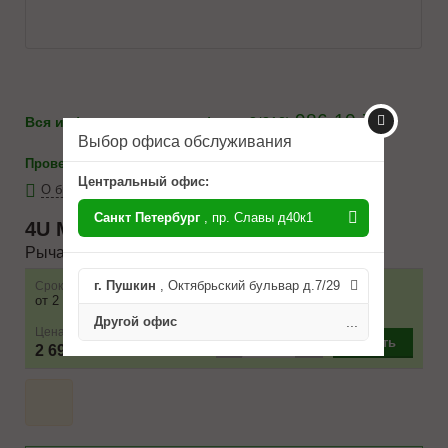
986-10-71
Вся информация по телефону:
8(812)
Выбор офиса обслуживания
-
каталоги
Проверить на применимость
Центральный офис:
О бренде 4U
Санкт Петербург
, пр. Славы д40к1
4U
MRG36120
Рычаг подвески
г. Пушкин
, Октябрьский бульвар д.7/29
Срок
Наличие
Условие поставки
от 2 до 3 дней
2 шт.
Другой офис
...
Цена
–
+
Купить
2 690 ₽