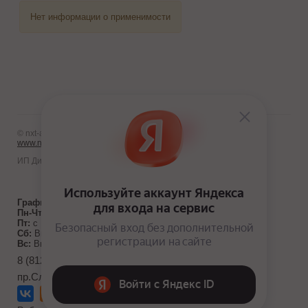
Нет информации о применимости
© nxt-avto.ru 2012 - 2026
www.nxt-avto.ru
ИП Диланчян Т.Л.
График работы:
Пн-Чт:
с 10:00 до 19:00
Пт:
с 10:00 до 18:00
Сб:
Выходной
Вс:
Выходной
8 (812) 986-10-71
пр.Славы д. 40, к. 1