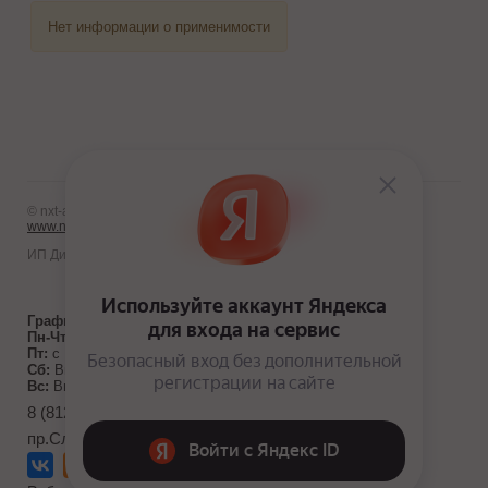
Нет информации о применимости
© nxt-avto.ru 2012 - 2026
www.nxt-avto.ru
ИП Диланчян Т.Л.
График работы:
Пн-Чт:
с 10:00 до 19:00
Пт:
с 10:00 до 18:00
Сб:
Выходной
Вс:
Выходной
8 (812) 986-10-71
пр.Славы д. 40, к. 1