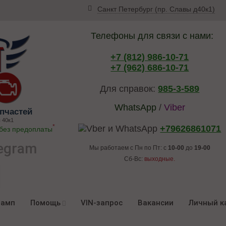
Санкт Петербург (пр. Славы д40к1)
Телефоны для связи с нами:
+7 (812) 986-10-71
+7 (962) 686-10-71
Для справок:
985-3-589
WhatsApp
/
Viber
пчастей
 40к1
*
+79626861071
 без предоплаты
egram
Мы работаем с Пн по Пт: с
10-00
до
19-00
Сб-Вс:
выходные.
ламп
Помощь
VIN-запрос
Вакансии
Личный к