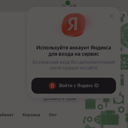
0
0
₽
Вход
Добавить в гараж
абинет
Корзина
Опт