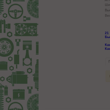
Ши
Вы
Вес
21
Бы
Ка
Ка