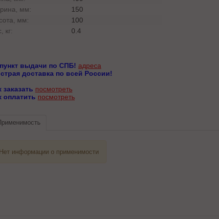
рина, мм:
150
сота, мм:
100
, кг:
0.4
 пункт выдачи по СПБ!
адреса
страя доставка по всей России!
к заказать
посмотреть
к оплатить
посмотреть
Применимость
Нет информации о применимости