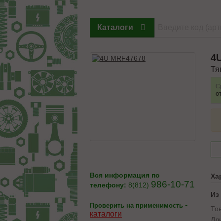
Каталоги
4
Тя
С
о
Вся информация по
Ха
986-10-71
телефону:
8(812)
Из
-
Проверить на применимость
То
каталоги
Дл