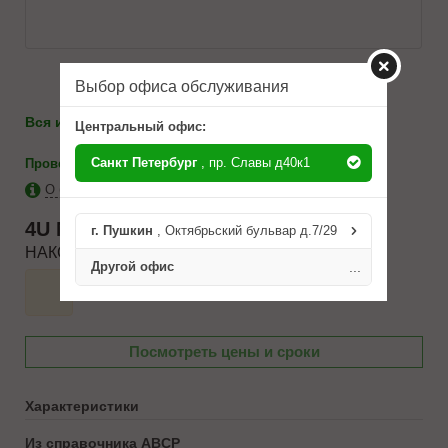
Выбор офиса обслуживания
986-10-71
Вся информация по телефону:
8(812)
Центральный офис:
-
каталоги
Санкт Петербург
, пр. Славы д40к1
Проверить на применимость
О бренде 4U
4U
MRA09806
г. Пушкин
, Октябрьский бульвар д.7/29
НАКОНЕЧНИК РУЛЕВОЙ ТЯГИ
Другой офис
...
Посмотреть цены и сроки
Характеристики
Из справочника ABCP