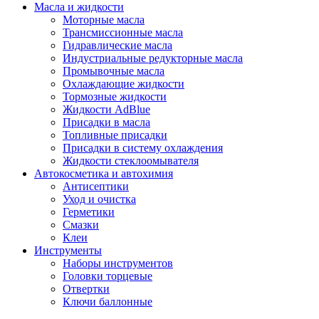
Масла и жидкости
Моторные масла
Трансмиссионные масла
Гидравлические масла
Индустриальные редукторные масла
Промывочные масла
Охлаждающие жидкости
Тормозные жидкости
Жидкости AdBlue
Присадки в масла
Топливные присадки
Присадки в систему охлаждения
Жидкости стеклоомывателя
Автокосметика и автохимия
Антисептики
Уход и очистка
Герметики
Смазки
Клеи
Инструменты
Наборы инструментов
Головки торцевые
Отвертки
Ключи баллонные