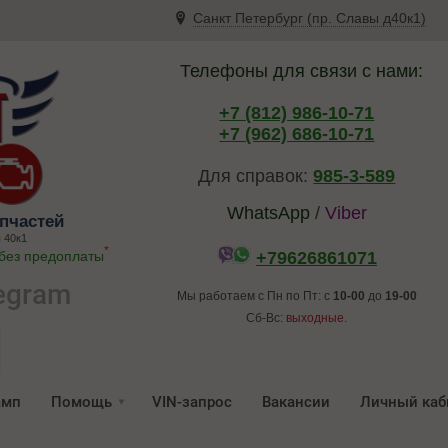
Санкт Петербург (пр. Славы д40к1)
Телефоны для связи с нами:
+7 (812) 986-10-71
+7 (962) 686-10-71
Для справок:
985-3-589
WhatsApp
/
Viber
пчастей
 40к1
*
 без предоплаты
+79626861071
egram
Мы работаем с Пн по Пт: с
10-00
до
19-00
Сб-Вс:
выходные.
амп
Помощь
VIN-запрос
Вакансии
Личный каб