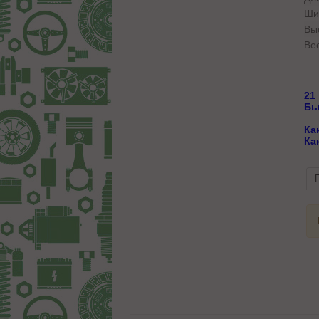
Ши
Вы
Вес
21
Бы
Ка
Ка