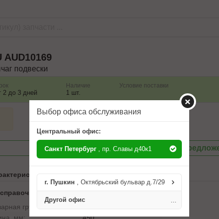
U
AUD10169
чаг подвески
рок
Наличие
Условие поставки
т 2 до 3 дней
1 шт.
Выбор офиса обслуживания
Центральный офис:
Посмотреть другие предлож
Санкт Петербург
, пр. Славы д40к1
рактеристики
г. Пушкин
, Октябрьский бульвар д.7/29
 справочника ABCP
Другой офис
...
варная группа:
рычаги подвески
ина, мм:
450