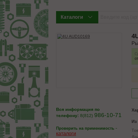
Каталоги
4
Ры
С
о
Вся информация по
Ха
986-10-71
телефону:
8(812)
Из
-
Проверить на применимость
То
каталоги
Дл